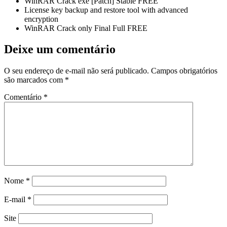
WinRAR Crack exe [Patch] Stable FREE
License key backup and restore tool with advanced
encryption
WinRAR Crack only Final Full FREE
Deixe um comentário
O seu endereço de e-mail não será publicado.
Campos obrigatórios
são marcados com
*
Comentário
*
Nome
*
E-mail
*
Site