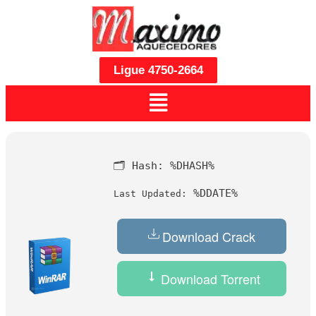
Ligue 4750-2664
🗂 Hash:
%DHASH%
%DDATE%
Last Updated:
Download Crack
Download Torrent