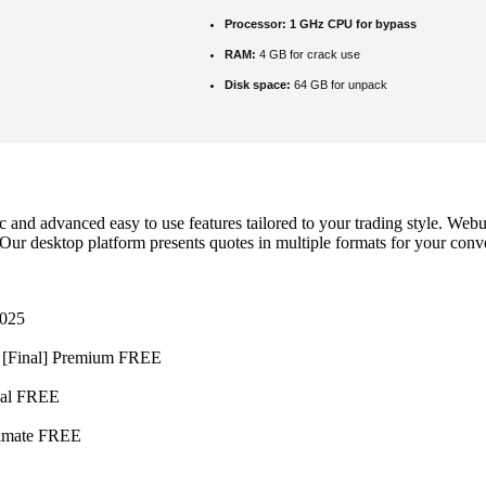
Processor:
1 GHz CPU for bypass
RAM:
4 GB for crack use
Disk space:
64 GB for unpack
and advanced easy to use features tailored to your trading style. Webul
desktop platform presents quotes in multiple formats for your convenie
2025
 [Final] Premium FREE
ual FREE
timate FREE