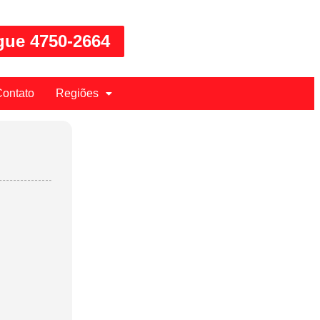
gue 4750-2664
ontato
Regiões