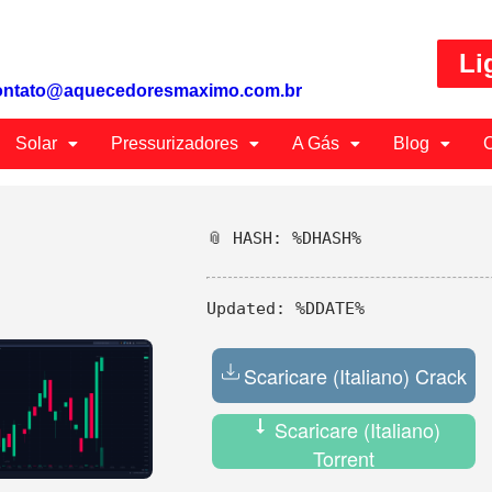
Li
ontato@aquecedoresmaximo.com.br
Solar
Pressurizadores
A Gás
Blog
C
📎 HASH: %DHASH%
Updated:
%DDATE%
Scaricare (Italiano) Crack
Scaricare (Italiano)
Torrent