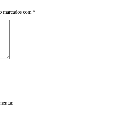
ão marcados com
*
mentar.