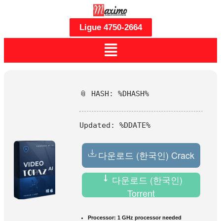
Ligue 4750-2664
📎 HASH: %DHASH%
Updated:
%DDATE%
다운로드 (한국인) Crack
다운로드 (한국인)
Torrent
Processor:
1 GHz processor needed