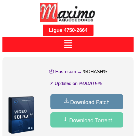
Ligue 4750-2664
📦 Hash-sum →
%DHASH%
📌 Updated on
%DDATE%
Download Patch
Download Torrent