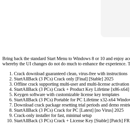
Bring back the standard Start Menu to Windows 8 or 10 and enjoy acc
whereby the UI changes do not do much to enhance the experience. To 
Crack download guaranteed clean, virus-free with instructions
StartAllBack (3 PCs) Crack only [Final] [Stable] 2025
Offline crack supporting multi-user and multi-license activation
StartAllBack (3 PCs) Crack + Product Key Lifetime [x86-x64
Keygen software with customizable license key templates
StartAllBack (3 PCs) Portable for PC Lifetime x32-x64 Win
Download crack package resetting trial periods and demo restri
StartAllBack (3 PCs) Crack for PC [Latest] [no Virus] 2025
Crack-only installer for fast, minimal setup
StartAllBack (3 PCs) Crack + License Key [Stable] [Patch] F