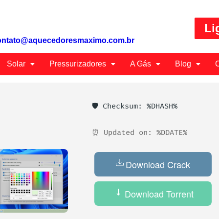
Li
ontato@aquecedoresmaximo.com.br
Solar
Pressurizadores
A Gás
Blog
C
🛡️ Checksum: %DHASH%
⏰ Updated on: %DDATE%
Download Crack
Download Torrent