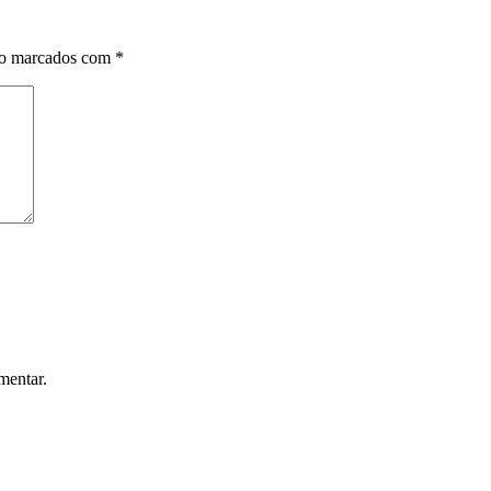
ão marcados com
*
mentar.