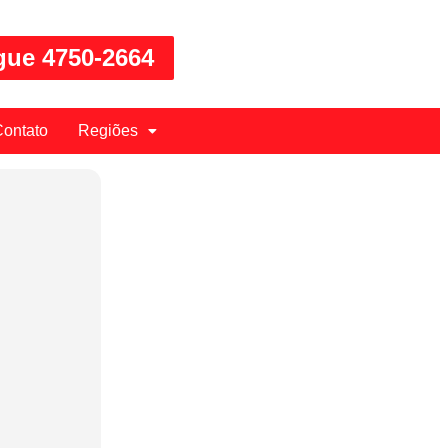
gue 4750-2664
ontato
Regiões