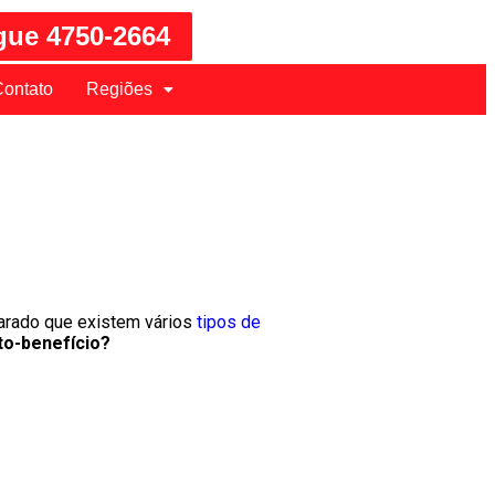
gue 4750-2664
ontato
Regiões
arado que existem vários
tipos de
to-benefício?