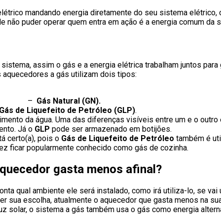
létrico mandando energia diretamente do seu sistema elétrico,
le não puder operar quem entra em ação é a energia comum da s
tema, assim o gás e a energia elétrica trabalham juntos para ger
 aquecedores a gás utilizam dois tipos:
–
Gás Natural (GN).
Gás de Liquefeito de Petróleo (GLP)
.
ento da água. Uma das diferenças visíveis entre um e o outro
ento. Já o
GLP
pode ser armazenado em botijões.
á certo(a), pois o
Gás de Liquefeito de Petróleo
também é uti
fez ficar popularmente conhecido como gás de cozinha.
aquecedor gasta menos afinal?
onta qual ambiente ele será instalado, como irá utiliza-lo, se v
er sua escolha, atualmente o aquecedor que gasta menos na sua
luz solar, o sistema a gás também usa o gás como energia altern