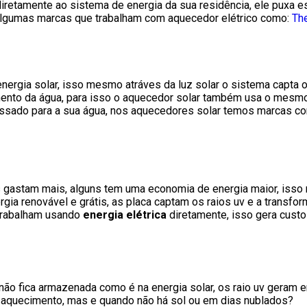
diretamente ao sistema de energia da sua residência, ele puxa e
 algumas marcas que trabalham com aquecedor elétrico como:
Th
nergia solar, isso mesmo atráves da luz solar o sistema capta 
mento da água, para isso o aquecedor solar também usa o mesmo
passado para a sua água, nos aquecedores solar temos marcas c
s gastam mais, alguns tem uma economia de energia maior, iss
rgia renovável e grátis, as placa captam os raios uv e a transf
 trabalham usando
energia elétrica
diretamente, isso gera custo
não fica armazenada como é na energia solar, os raio uv geram 
aquecimento, mas e quando não há sol ou em dias nublados?