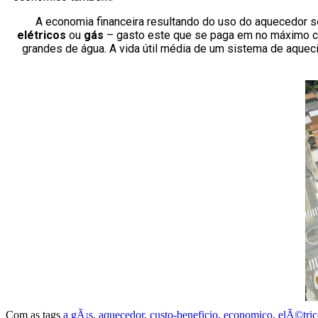
A economia financeira resultando do uso do aquecedor so
elétricos
ou
gás
– gasto este que se paga em no máximo ci
grandes de água. A vida útil média de um sistema de aque
Com as tags
a gÃ¡s
,
aquecedor
,
custo-beneficio
,
economico
,
elÃ©tric