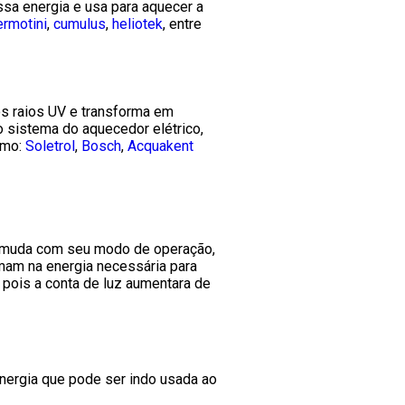
ssa energia e usa para aquecer a
ermotini
,
cumulus
,
heliotek
, entre
os raios UV e transforma em
 sistema do aquecedor elétrico,
omo:
Soletrol
,
Bosch
,
Acquakent
o muda com seu modo de operação,
ormam na energia necessária para
 pois a conta de luz aumentara de
energia que pode ser indo usada ao