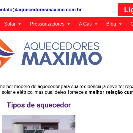
Li
ontato@aquecedoresmaximo.com.br
Solar
Pressurizadores
A Gás
Blog
C
elhor modelo de aquecedor para sua residência já deve ter rep
solar e elétrico, mas qual deles fornece a
melhor relação cus
Tipos de aquecedor