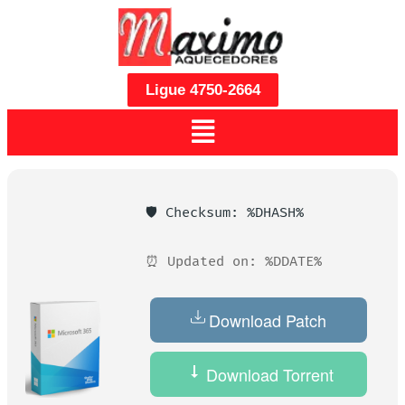
Ligue 4750-2664
🛡️ Checksum: %DHASH%
⏰ Updated on: %DDATE%
Download Patch
Download Torrent