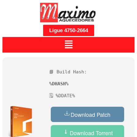
Ligue 4750-2664
📘 Build Hash:
%DHASH%
🗓 %DDATE%
Download Patch
Download Torrent