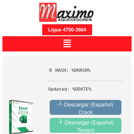
Ligue 4750-2664
📎 HASH: %DHASH%
Updated:
%DDATE%
Descargar (Español)
Crack
Descargar (Español)
Torrent