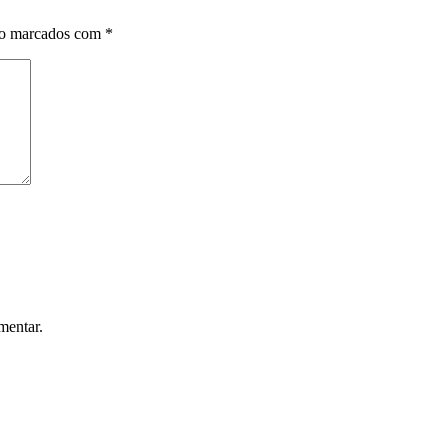
ão marcados com
*
mentar.