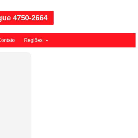
gue 4750-2664
ontato
Regiões