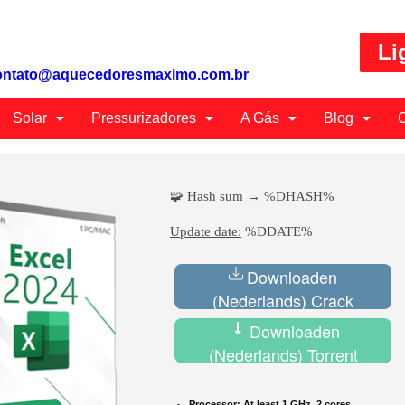
Li
ontato@aquecedoresmaximo.com.br
Solar
Pressurizadores
A Gás
Blog
C
🧩 Hash sum → %DHASH%
Update date:
%DDATE%
Downloaden
(Nederlands) Crack
Downloaden
(Nederlands) Torrent
Processor:
At least 1 GHz, 2 cores