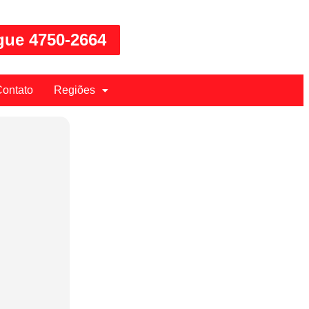
gue 4750-2664
ontato
Regiões