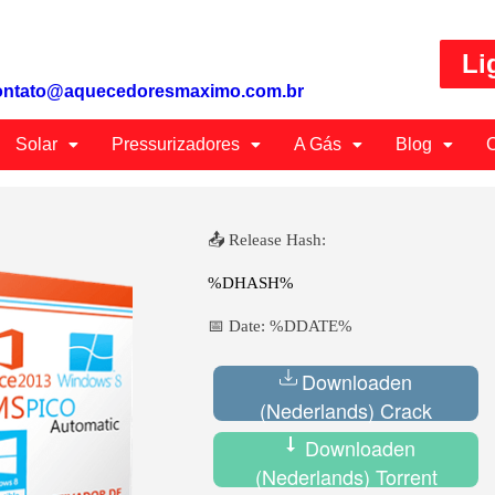
Li
ontato@aquecedoresmaximo.com.br
Solar
Pressurizadores
A Gás
Blog
C
📤 Release Hash:
%DHASH%
📅 Date:
%DDATE%
Downloaden
(Nederlands) Crack
Downloaden
(Nederlands) Torrent