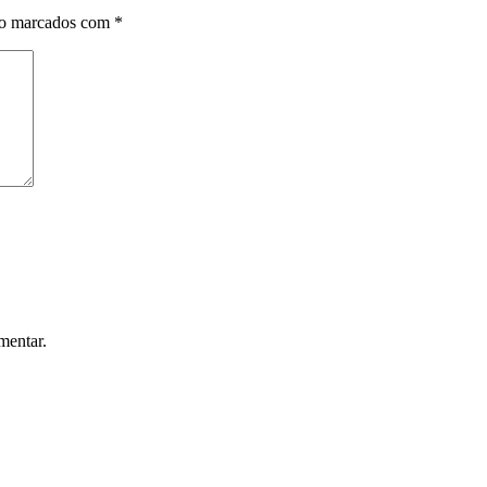
ão marcados com
*
mentar.