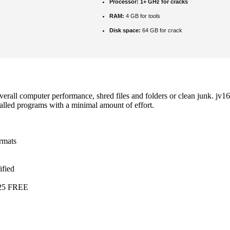
Processor:
1+ GHz for cracks
RAM:
4 GB for tools
Disk space:
64 GB for crack
overall computer performance, shred files and folders or clean junk. jv
talled programs with a minimal amount of effort.
rmats
ified
025 FREE