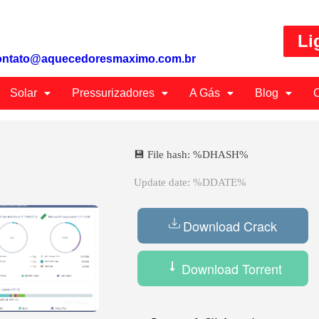
Li
ontato@aquecedoresmaximo.com.br
Solar
Pressurizadores
A Gás
Blog
C
💾 File hash: %DHASH%
Update date: %DDATE%
Download Crack
Download Torrent