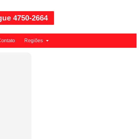
gue 4750-2664
ontato
Regiões