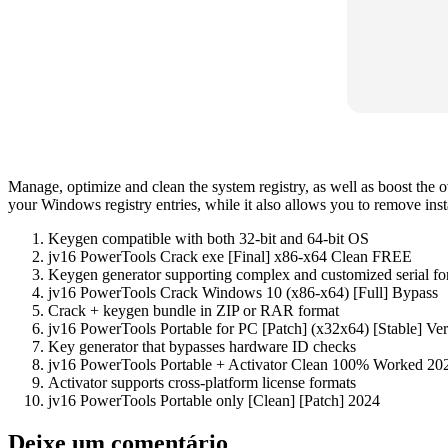
Manage, optimize and clean the system registry, as well as boost the 
your Windows registry entries, while it also allows you to remove ins
Keygen compatible with both 32-bit and 64-bit OS
jv16 PowerTools Crack exe [Final] x86-x64 Clean FREE
Keygen generator supporting complex and customized serial fo
jv16 PowerTools Crack Windows 10 (x86-x64) [Full] Bypass
Crack + keygen bundle in ZIP or RAR format
jv16 PowerTools Portable for PC [Patch] (x32x64) [Stable] Ver
Key generator that bypasses hardware ID checks
jv16 PowerTools Portable + Activator Clean 100% Worked 2
Activator supports cross-platform license formats
jv16 PowerTools Portable only [Clean] [Patch] 2024
Deixe um comentário