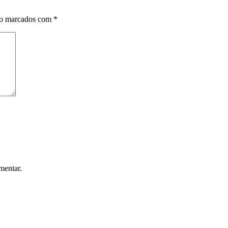
ão marcados com
*
mentar.