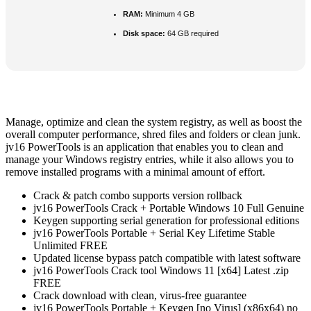
RAM:
Minimum 4 GB
Disk space:
64 GB required
Manage, optimize and clean the system registry, as well as boost the
overall computer performance, shred files and folders or clean junk.
jv16 PowerTools is an application that enables you to clean and
manage your Windows registry entries, while it also allows you to
remove installed programs with a minimal amount of effort.
Crack & patch combo supports version rollback
jv16 PowerTools Crack + Portable Windows 10 Full Genuine
Keygen supporting serial generation for professional editions
jv16 PowerTools Portable + Serial Key Lifetime Stable
Unlimited FREE
Updated license bypass patch compatible with latest software
jv16 PowerTools Crack tool Windows 11 [x64] Latest .zip
FREE
Crack download with clean, virus-free guarantee
jv16 PowerTools Portable + Keygen [no Virus] (x86x64) no