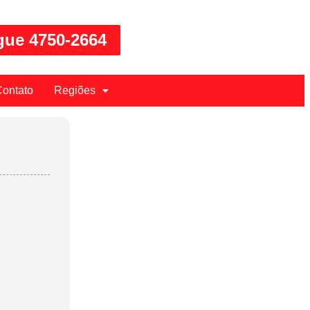
gue 4750-2664
ontato
Regiões