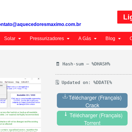
Li
ontato@aquecedoresmaximo.com.br
Solar
Pressurizadores
A Gás
Blog
C
🧾 Hash-sum — %DHASH%
🗓 Updated on: %DDATE%
Télécharger (Français)
Crack
Télécharger (Français)
Torrent