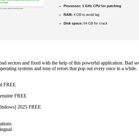
Processor:
1 GHz CPU for patching
RAM:
4 GB to avoid lag
Disk space:
64 GB for crack
d sectors and fixed with the help of this powerful application. Bad sect
perating systems and tons of errors that pop out every once in a while.
ual FREE
Genuine FREE
Windows] 2025 FREE
ations
ingual