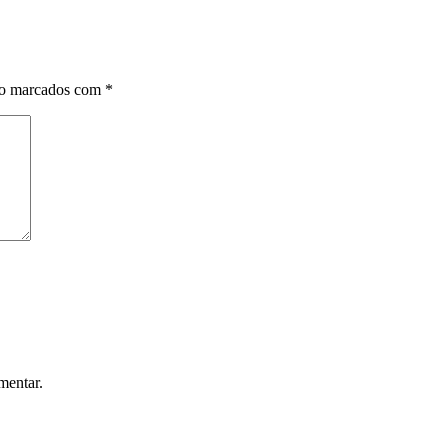
ão marcados com
*
mentar.