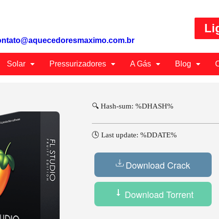
Li
ontato@aquecedoresmaximo.com.br
Solar
Pressurizadores
A Gás
Blog
C
🔍 Hash-sum: %DHASH%
🕓 Last update: %DDATE%
Download Crack
Download Torrent