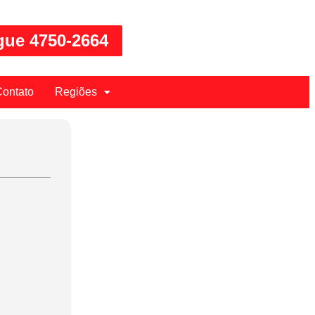
gue 4750-2664
ontato
Regiões