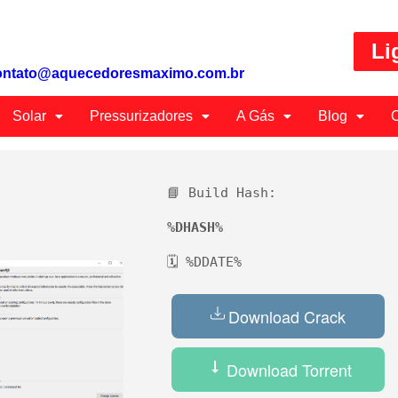
Li
ontato@aquecedoresmaximo.com.br
Solar
Pressurizadores
A Gás
Blog
C
📘 Build Hash:
%DHASH%
🗓 %DDATE%
Download Crack
Download Torrent