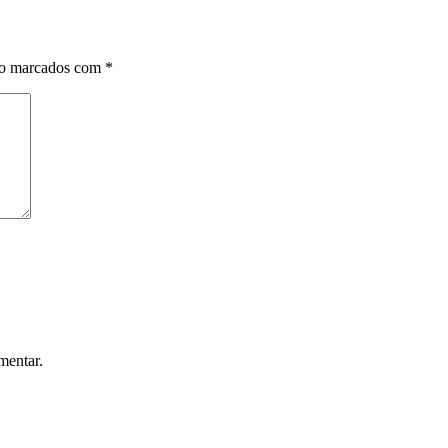
ão marcados com
*
mentar.