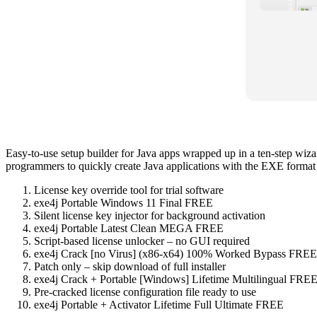
Easy-to-use setup builder for Java apps wrapped up in a ten-step wizar
programmers to quickly create Java applications with the EXE format
License key override tool for trial software
exe4j Portable Windows 11 Final FREE
Silent license key injector for background activation
exe4j Portable Latest Clean MEGA FREE
Script-based license unlocker – no GUI required
exe4j Crack [no Virus] (x86-x64) 100% Worked Bypass FREE
Patch only – skip download of full installer
exe4j Crack + Portable [Windows] Lifetime Multilingual FRE
Pre-cracked license configuration file ready to use
exe4j Portable + Activator Lifetime Full Ultimate FREE