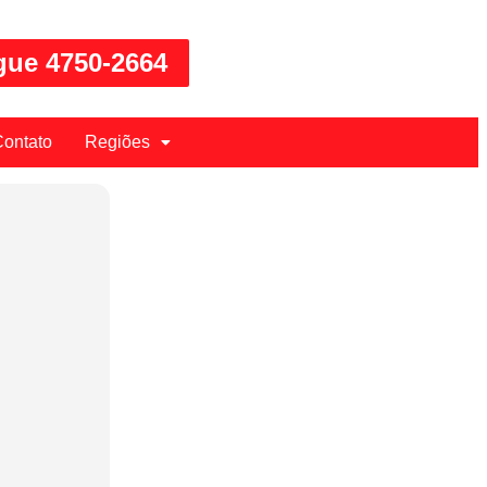
gue 4750-2664
ontato
Regiões