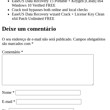
EaseUS Data Recovery 15 Portable + Keygen [Clean] x64
Windows 10 Verified FREE
Crack tool bypasses both online and local checks
EaseUS Data Recovery wizard Crack + License Key Clean
x64 Patch Unlimited FREE
Deixe um comentário
O seu endereço de e-mail não será publicado.
Campos obrigatórios
são marcados com
*
Comentário
*
Nome
*
E-mail
*