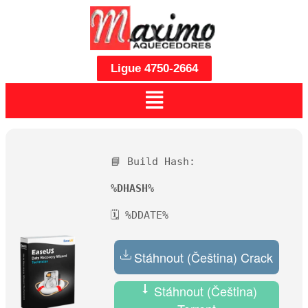
Ligue 4750-2664
📘 Build Hash:
%DHASH%
🗓 %DDATE%
Stáhnout (Čeština) Crack
Stáhnout (Čeština)