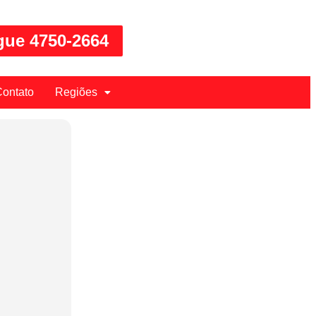
gue 4750-2664
ontato
Regiões