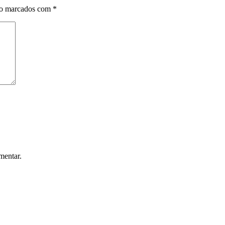
ão marcados com
*
mentar.