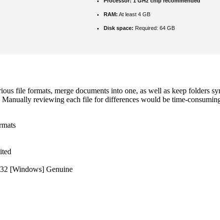
Processor:
1 GHz chip recommended
RAM:
At least 4 GB
Disk space:
Required: 64 GB
ious file formats, merge documents into one, as well as keep folders 
te. Manually reviewing each file for differences would be time-consuming
rmats
ited
x32 [Windows] Genuine