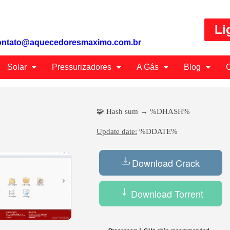
Li
ontato@aquecedoresmaximo.com.br
Solar
Pressurizadores
A Gás
Blog
C
🧩 Hash sum → %DHASH%
Update date:
%DDATE%
Download Crack
Download Torrent