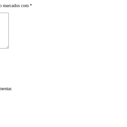
ão marcados com
*
mentar.