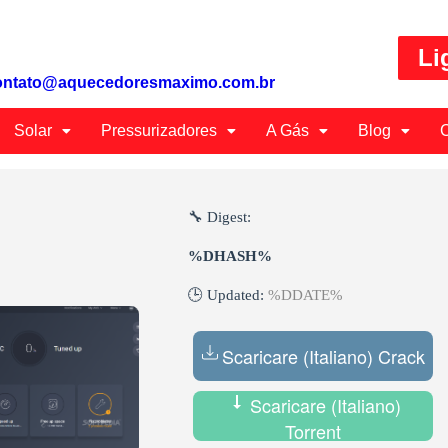
Li
ontato@aquecedoresmaximo.com.br
Solar
Pressurizadores
A Gás
Blog
C
🔧 Digest:
%DHASH%
🕒 Updated:
%DDATE%
Scaricare (Italiano) Crack
Scaricare (Italiano)
Torrent