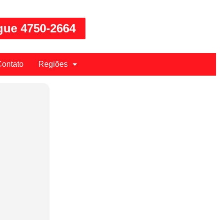
gue 4750-2664
ontato
Regiões