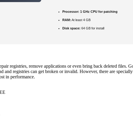
Processor:
1 GHz CPU for patching
RAM:
At least 4 GB
Disk space:
64 GB for install
epair registries, remove applications or even bring back deleted files. 
ehind and registries can get broken or invalid. However, there are spec
oost in performance.
REE
A