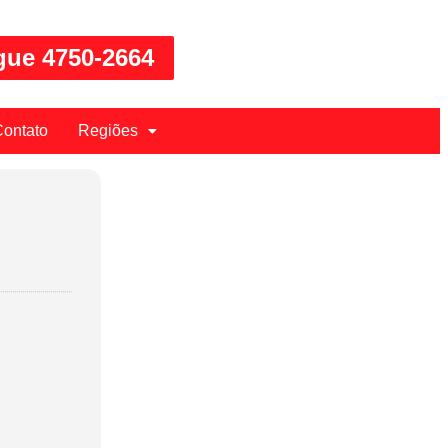
gue 4750-2664
ontato
Regiões