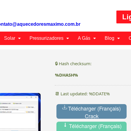
Li
ontato@aquecedoresmaximo.com.br
Solar
Pressurizadores
A Gás
Blog
C
🔒 Hash checksum:
%DHASH%
📆 Last updated: %DDATE%
Télécharger (Français)
Crack
Télécharger (Français)