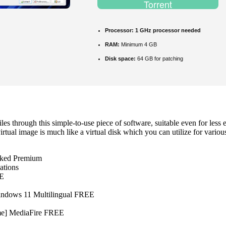
Torrent
Processor:
1 GHz processor needed
RAM:
Minimum 4 GB
Disk space:
64 GB for patching
es through this simple-to-use piece of software, suitable even for less
virtual image is much like a virtual disk which you can utilize for variou
rked Premium
ations
EE
indows 11 Multilingual FREE
ime] MediaFire FREE