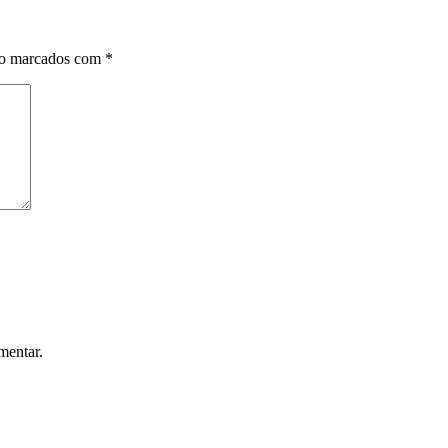
ão marcados com
*
mentar.