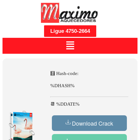
Ligue 4750-2664
🧮 Hash-code:
%DHASH%
📆 %DDATE%
Download Crack