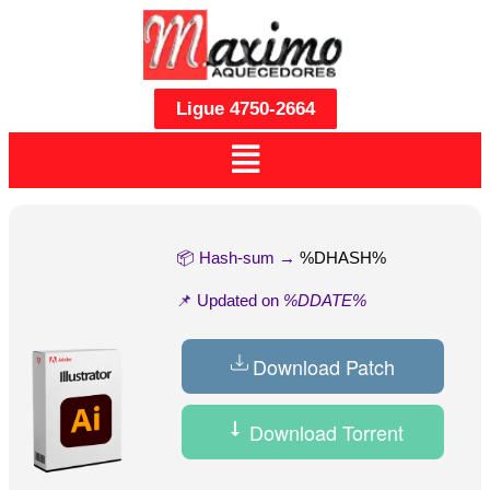
Ligue 4750-2664
📦 Hash-sum →
%DHASH%
📌 Updated on
%DDATE%
Download Patch
Download Torrent