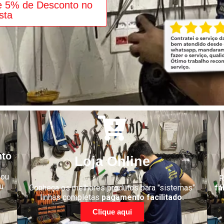
e 5% de Desconto no
sta
nto
Loja Online
 ou
R
u
Conheça os melhores produtos para "sistemas"
fá
linhas completas
pagamento facilitado.
Clique aqui