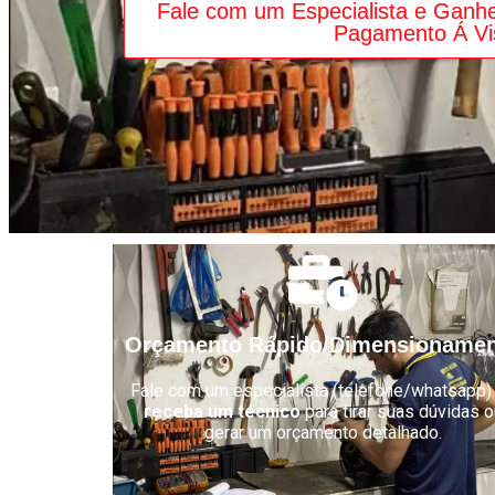
Fale com um Especialista e Ganh
Pagamento Á Vi
Orçamento Rápido/Dimensioname
Fale com um especialista (telefone/whatsapp)
receba um técnico
para tirar suas dúvidas o
gerar um orçamento detalhado.