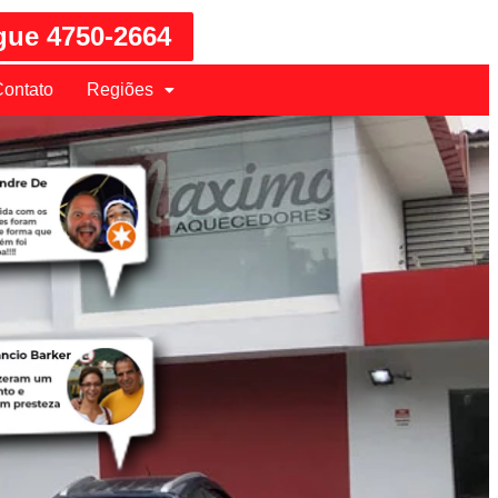
gue 4750-2664
ontato
Regiões