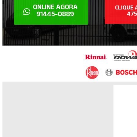
ONLINE AGORA
CLIQUE 
91445-0889
47