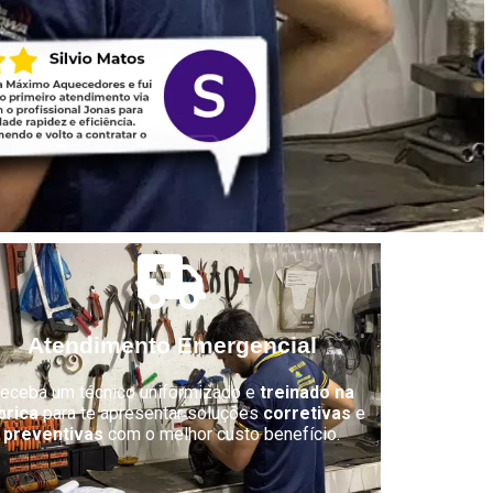
Atendimento Emergencial
eceba um técnico uniformizado e
treinado na
brica
para te apresentar soluções
corretivas
e
preventivas
com o melhor custo benefício.