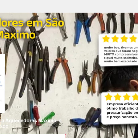
dores em São
 Maximo
esa Aquecedores Máximo
, o
cado.