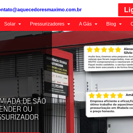
Li
ontato@aquecedoresmaximo.com.br
Solar
Pressurizadores
A Gás
Blog
C
MIADA DE SÃO
VENDER OU
SSURIZADOR