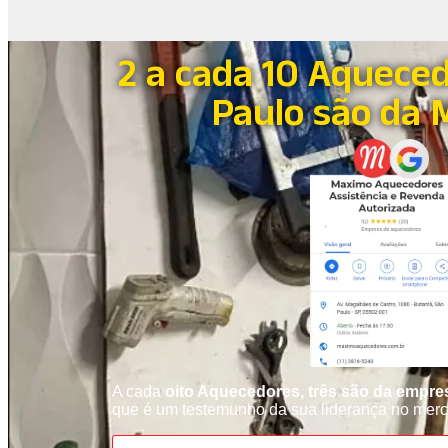
2 a cada 10 Aquece
Paulo são da
A cada
oito Aquecedores, três são da empr
que é um testemunho da sua liderança no mer