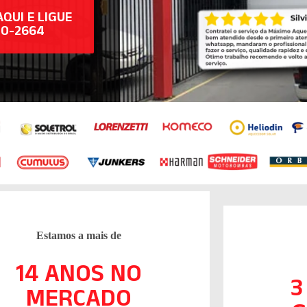
AQUI E LIGUE
50-2664
Estamos a mais de
14 ANOS NO
3
MERCADO