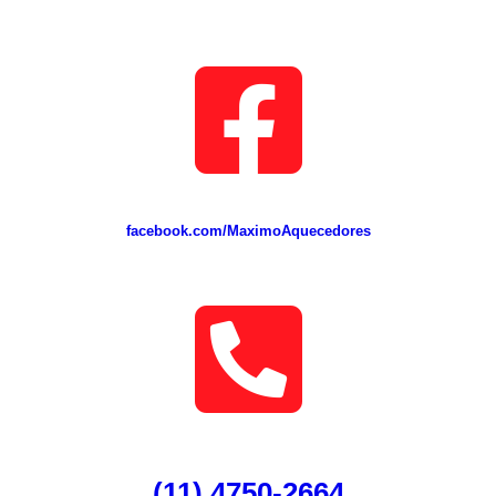
facebook.com/MaximoAquecedores
(11) 4750-2664