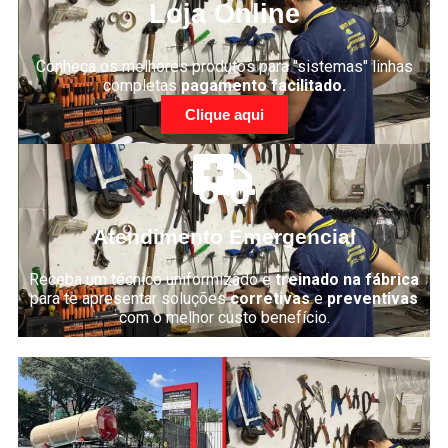
Loja Online
Conheça os melhores produtos para "sistemas" linhas
completas
pagamento facilitado.
Clique aqui
Atendimento Emergencial
Receba um técnico uniformizado e
treinado na fábrica
para te apresentar soluções
corretivas
e
preventivas
com o melhor custo benefício.