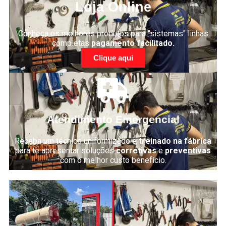
Loja Online
Conheça os melhores produtos para "sistemas" linhas
completas
pagamento facilitado.
Clique aqui
Atendimento Emergencial
Receba um técnico uniformizado e
treinado na fábrica
para te apresentar soluções
corretivas
e
preventivas
com o melhor custo benefício.