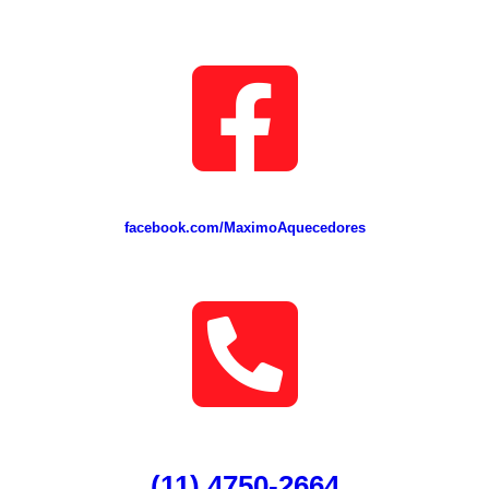
facebook.com/MaximoAquecedores
(11) 4750-2664